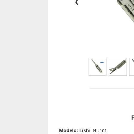
❮
Modelo: Lishi 
HU101