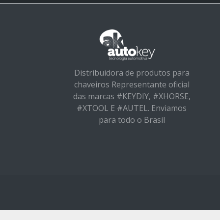
Distribuidora de produtos para
chaveiros Representante oficial
das marcas #KEYDIY, #XHORSE,
#XTOOL E #AUTEL. Enviamos
para todo o Brasil