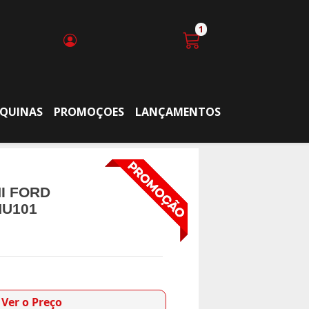
1
QUINAS
PROMOÇOES
LANÇAMENTOS
I FORD
HU101
Ver o Preço