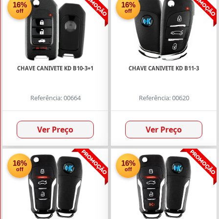
Chaves
16%
16%
KD
off
off
Smart
ZB/TB
(13)
Chaves
CHAVE CANIVETE KD B10-3+1
CHAVE CANIVETE KD B11-3
KD
Série B
(47)
Referência: 00664
Referência: 00620
Chaves
VVDI
Ver Preço
Ver Preço
Com
Chip
(4)
16%
16%
Chaves
off
off
VVDI
Sem
Chip
(30)