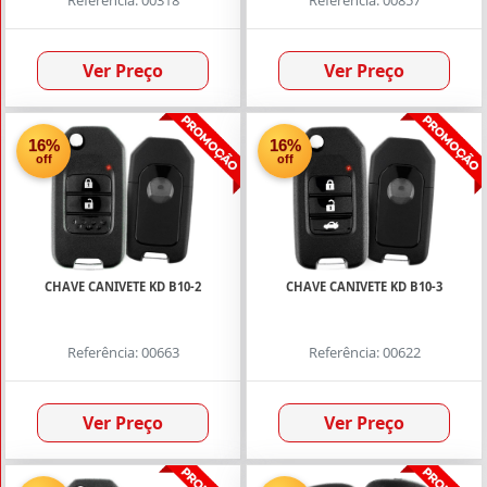
Referência: 00318
Referência: 00857
Oca de
Presença
(61)
Ver Preço
Ver Preço
Chave
VVDI
Oca
16%
16%
off
off
(17)
Chaves
Autel
Smart
(13)
CHAVE CANIVETE KD B10-2
CHAVE CANIVETE KD B10-3
Chaves KD
Multifuncional
NB
(21)
Referência: 00663
Referência: 00622
Chaves
KD Oca
Ver Preço
Ver Preço
(22)