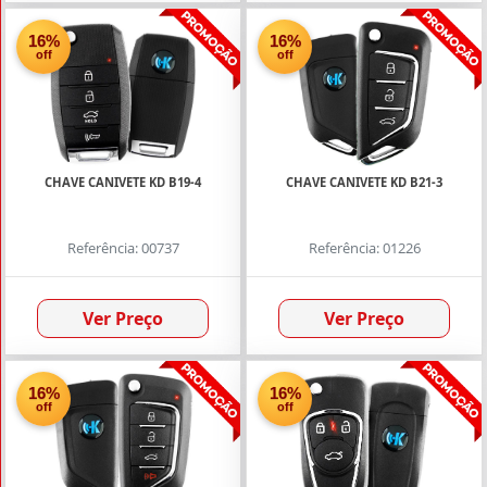
16%
16%
off
off
CHAVE CANIVETE KD B19-4
CHAVE CANIVETE KD B21-3
Referência: 00737
Referência: 01226
Ver Preço
Ver Preço
16%
16%
off
off