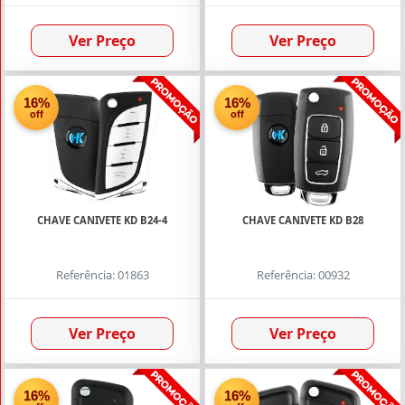
Ver Preço
Ver Preço
16%
16%
off
off
CHAVE CANIVETE KD B24-4
CHAVE CANIVETE KD B28
Referência: 01863
Referência: 00932
Ver Preço
Ver Preço
16%
16%