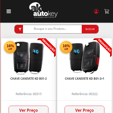
BUSCAR
CATEGORIA
16%
16%
off
off
Bateria,
Botões
e
Outros
(18)
CHAVE CANIVETE KD B01-2
CHAVE CANIVETE KD B01-2+1
Cabos,
Conectores,
Carcaças e
Referência: 00315
Referência: 00322
Outros
(11)
Capa
Botao e
Ver Preço
Ver Preço
Controle