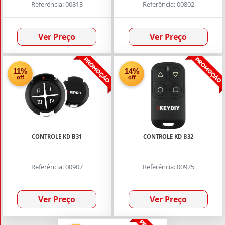
Referência: 00813
Referência: 00802
Ver Preço
Ver Preço
11%
14%
off
off
CONTROLE KD B31
CONTROLE KD B32
Referência: 00907
Referência: 00975
Ver Preço
Ver Preço