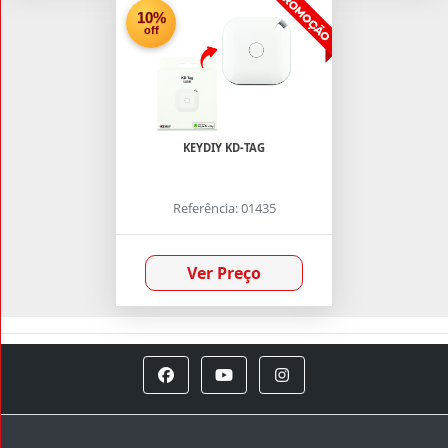
10%
off
KEYDIY KD-TAG
Referência: 01435
Ver Preço