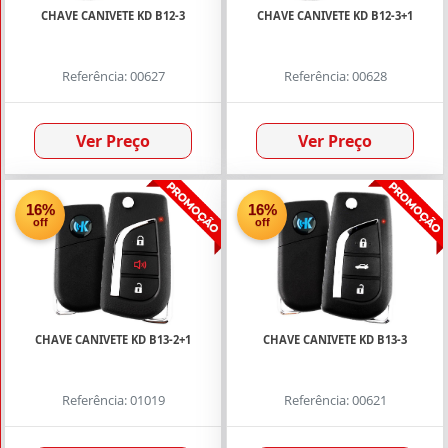
Chaves
CHAVE CANIVETE KD B12-3
CHAVE CANIVETE KD B12-3+1
VVDI
Smart
(12)
Referência: 00627
Referência: 00628
Chifrinhos
(10)
Ver Preço
Ver Preço
Cilindro
Auto
16%
16%
(10)
off
off
Controle
do
Alarme
Completo
CHAVE CANIVETE KD B13-2+1
CHAVE CANIVETE KD B13-3
(10)
Excêntricos
Referência: 01019
Referência: 00621
(5)