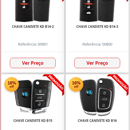
e
Outros
(20)
CHAVE CANIVETE KD B14-2
CHAVE CANIVETE KD B14-3
Transponders
(Chips)
(36)
Referência: 00801
Referência: 00800
BOTÕES
Ver Preço
Ver Preço
02
Botões
16%
16%
off
off
(4)
03
Botões
(25)
04
Botões
CHAVE CANIVETE KD B15
CHAVE CANIVETE KD B16
(14)