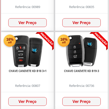
Referência: 00989
Referência: 00835
MONTADORAS
Ver Preço
Ver Preço
KeyDiy
16%
16%
(47)
off
off
CHAVE CANIVETE KD B18 3+1
CHAVE CANIVETE KD B19-3
Referência: 00807
Referência: 00736
Ver Preço
Ver Preço