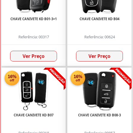
(27)
Chave
Completa
CHAVE CANIVETE KD B01-3+1
CHAVE CANIVETE KD B04
de
Presença
(39)
Referência: 00317
Referência: 00624
Chave
Gaveta
Ver Preço
Ver Preço
(46)
Chave
KD
16%
16%
Completa
off
off
P/
Codificar
(14)
Chave
CHAVE CANIVETE KD B07
CHAVE CANIVETE KD B08-3
Oca
(40)
Chave