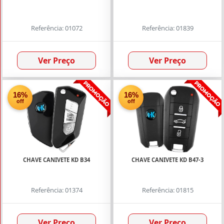
Referência: 01072
Referência: 01839
Ver Preço
Ver Preço
16%
16%
off
off
CHAVE CANIVETE KD B34
CHAVE CANIVETE KD B47-3
Referência: 01374
Referência: 01815
Ver Preço
Ver Preço