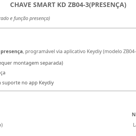
CHAVE SMART KD ZB04-3(PRESENÇA)
rado e função presença)
 presença
, programável via aplicativo Keydiy (modelo ZB04-
equer montagem separada)
nça
 suporte no app Keydiy
N
o)
